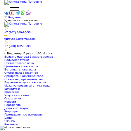
Владимир
Идеальная стяжка пола
+7 (902) 889-70-50
tutrovno33@gmail.com
+7 (900) 482-83-93
г. Владимир, Горького 106. 4 этаж
Вызвать мастера
Заказать звонок
Полусухая стяжка
Стяжка теплого пола
Цементная стяжка пола
Бетонная стяжка пола
Стяжка пола в квартире
Армированная стяжка пола
Стяжка на деревянный пол
Выравнивающая стяжка пола
Механизированная стяжка пола
Штукатурка
Шпаклёвка
Услуги самосвала
О компании
Новости
Портфолио
Дома и коттеджи
Квартиры
Промышленные помещения
Цены
Отзывы
Контакты