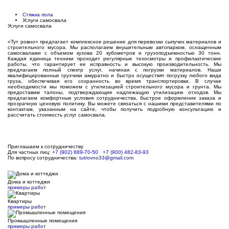
Стяжка пола
Услуги самосвала
Услуги самосвала
«Тут ровно» предлагает комплексное решение для перевозки сыпучих материалов и
строительного мусора. Мы располагаем внушительным автопарком, оснащенным
самосвалами с объемом кузова 20 кубометров и грузоподъемностью 30 тонн.
Каждая единица техники проходит регулярные техосмотры и профилактические
работы, что гарантирует ее исправность и высокую производительность. Мы
предлагаем полный спектр услуг, начиная с погрузки материалов. Наши
квалифицированные грузчики аккуратно и быстро осуществят погрузку любого вида
груза, обеспечивая его сохранность во время транспортировки. В случае
необходимости мы поможем с утилизацией строительного мусора и грунта. Мы
предоставим талоны, подтверждающие надлежащую утилизацию отходов. Мы
предлагаем комфортные условия сотрудничества, быстрое оформление заказа и
прозрачную ценовую политику. Вы можете связаться с нашими представителями по
контактам, указанным на сайте, чтобы получить подробную консультацию и
рассчитать стоимость услуг самосвала.
Приглашаем к сотрудничеству
Для частных лиц:
+7 (902) 889-70-50
+7 (900) 482-83-93
По вопросу сотрудничества:
tutrovno33@gmail.com
Дома и коттеджи
примеры работ
Квартиры
примеры работ
Промышленные помещения
примеры работ