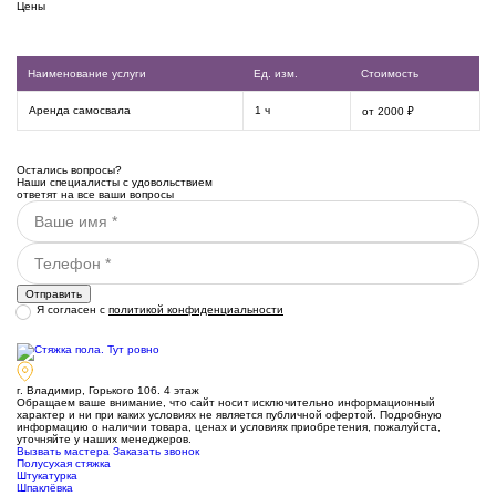
Цены
Наименование услуги
Ед. изм.
Стоимость
Аренда самосвала
1 ч
от 2000 ₽
Остались вопросы?
Наши специалисты с удовольствием
ответят на все ваши вопросы
Я согласен с
политикой конфиденциальности
г. Владимир, Горького 106. 4 этаж
Обращаем ваше внимание, что сайт носит исключительно информационный
характер и ни при каких условиях не является публичной офертой. Подробную
информацию о наличии товара, ценах и условиях приобретения, пожалуйста,
уточняйте у наших менеджеров.
Вызвать мастера
Заказать звонок
Полусухая стяжка
Штукатурка
Шпаклёвка